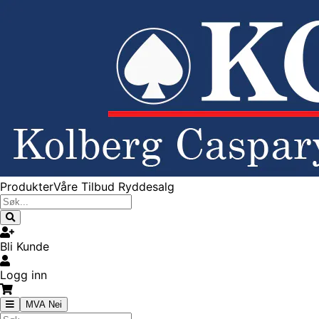
Produkter
Våre Tilbud
Ryddesalg
Bli Kunde
Logg inn
MVA Nei