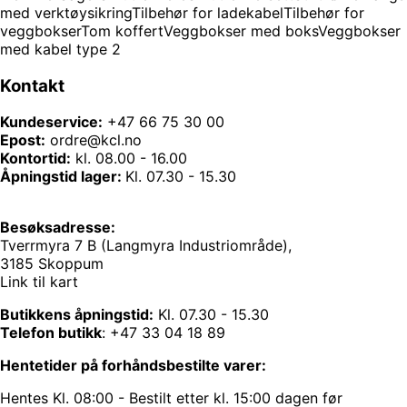
med verktøysikring
Tilbehør for ladekabel
Tilbehør for
veggbokser
Tom koffert
Veggbokser med boks
Veggbokser
med kabel type 2
Kontakt
Kundeservice:
+47 66 75 30 00
Epost:
ordre@kcl.no
Kontortid:
kl. 08.00 - 16.00
Åpningstid lager:
Kl. 07.30 - 15.30
Besøksadresse:
Tverrmyra 7 B (Langmyra Industriområde),
3185 Skoppum
Link til kart
Butikkens åpningstid:
Kl. 07.30 - 15.30
Telefon butikk
:
+47 33 04 18 89
Hentetider på forhåndsbestilte varer:
Hentes Kl. 08:00 - Bestilt etter kl. 15:00 dagen før