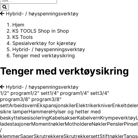
Hybrid- / høyspenningsverktøy
Hjem
KS TOOLS Shop in Shop
KS Tools
Spesialverktøy for kjøretøy
Hybrid- / høyspenningsverktøy
Tenger med verktøysikring
Tenger med verktøysikring
Hybrid- / høyspenningsverktøy
1/2" program
1/2" sett
1/4" program
1/4" sett
3/4"
program
3/8" program
3/8"
sett
Arbeidsvern
Ekspansjonskiler
Elektrikerkniver
Enkeltdele
sikre lamper
Hammere
Hylser og hetter med
beskyttelsesisolering
Kabelsakser
Kabelvern
Krympeverktøy
ladestasjoner
Momentnøkler
Motholdere
Nøkler
Pensler
Pinset
/
klemmer
Sager
Skrutrekkere
Skrutrekkersett
Stiftnøkler
Tangs