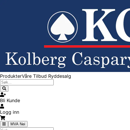
Produkter
Våre Tilbud
Ryddesalg
Bli Kunde
Logg inn
MVA Nei