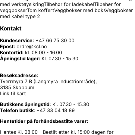
med verktøysikring
Tilbehør for ladekabel
Tilbehør for
veggbokser
Tom koffert
Veggbokser med boks
Veggbokser
med kabel type 2
Kontakt
Kundeservice:
+47 66 75 30 00
Epost:
ordre@kcl.no
Kontortid:
kl. 08.00 - 16.00
Åpningstid lager:
Kl. 07.30 - 15.30
Besøksadresse:
Tverrmyra 7 B (Langmyra Industriområde),
3185 Skoppum
Link til kart
Butikkens åpningstid:
Kl. 07.30 - 15.30
Telefon butikk
:
+47 33 04 18 89
Hentetider på forhåndsbestilte varer:
Hentes Kl. 08:00 - Bestilt etter kl. 15:00 dagen før