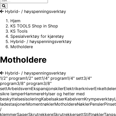
Hybrid- / høyspenningsverktøy
Hjem
KS TOOLS Shop in Shop
KS Tools
Spesialverktøy for kjøretøy
Hybrid- / høyspenningsverktøy
Motholdere
Motholdere
Hybrid- / høyspenningsverktøy
1/2" program
1/2" sett
1/4" program
1/4" sett
3/4"
program
3/8" program
3/8"
sett
Arbeidsvern
Ekspansjonskiler
Elektrikerkniver
Enkeltdele
sikre lamper
Hammere
Hylser og hetter med
beskyttelsesisolering
Kabelsakser
Kabelvern
Krympeverktøy
ladestasjoner
Momentnøkler
Motholdere
Nøkler
Pensler
Pinset
/
klemmer
Sager
Skrutrekkere
Skrutrekkersett
Stiftnøkler
Tangs