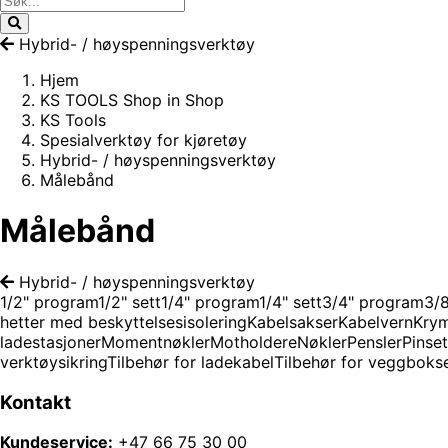
Hybrid- / høyspenningsverktøy
Hjem
KS TOOLS Shop in Shop
KS Tools
Spesialverktøy for kjøretøy
Hybrid- / høyspenningsverktøy
Målebånd
Målebånd
Hybrid- / høyspenningsverktøy
1/2" program
1/2" sett
1/4" program
1/4" sett
3/4" program
3/
hetter med beskyttelsesisolering
Kabelsakser
Kabelvern
Kry
ladestasjoner
Momentnøkler
Motholdere
Nøkler
Pensler
Pinset
verktøysikring
Tilbehør for ladekabel
Tilbehør for veggboks
Kontakt
Kundeservice:
+47 66 75 30 00