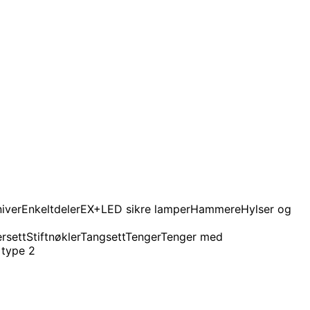
niver
Enkeltdeler
EX+LED sikre lamper
Hammere
Hylser og
rsett
Stiftnøkler
Tangsett
Tenger
Tenger med
 type 2