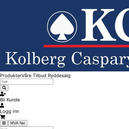
Produkter
Våre Tilbud
Ryddesalg
Bli Kunde
Logg inn
MVA Nei