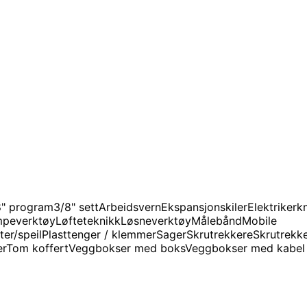
8" program
3/8" sett
Arbeidsvern
Ekspansjonskiler
Elektrikerk
mpeverktøy
Løfteteknikk
Løsneverktøy
Målebånd
Mobile
ter/speil
Plasttenger / klemmer
Sager
Skrutrekkere
Skrutrekke
er
Tom koffert
Veggbokser med boks
Veggbokser med kabel