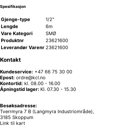
Spesifikasjon
Gjenge-type
1/2"
Lengde
6m
Vare Kategori
SMØ
Produktnr
23621600
Leverandør Varenr
23621600
Kontakt
Kundeservice:
+47 66 75 30 00
Epost:
ordre@kcl.no
Kontortid:
kl. 08.00 - 16.00
Åpningstid lager:
Kl. 07.30 - 15.30
Besøksadresse:
Tverrmyra 7 B (Langmyra Industriområde),
3185 Skoppum
Link til kart