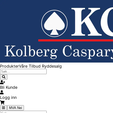
Produkter
Våre Tilbud
Ryddesalg
Bli Kunde
Logg inn
MVA Nei