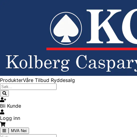
Produkter
Våre Tilbud
Ryddesalg
Bli Kunde
Logg inn
MVA Nei