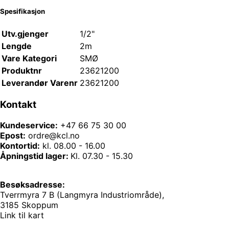
Spesifikasjon
Utv.gjenger
1/2"
Lengde
2m
Vare Kategori
SMØ
Produktnr
23621200
Leverandør Varenr
23621200
Kontakt
Kundeservice:
+47 66 75 30 00
Epost:
ordre@kcl.no
Kontortid:
kl. 08.00 - 16.00
Åpningstid lager:
Kl. 07.30 - 15.30
Besøksadresse:
Tverrmyra 7 B (Langmyra Industriområde),
3185 Skoppum
Link til kart