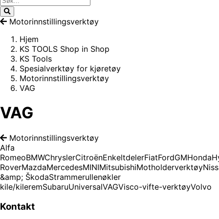
Motorinnstillingsverktøy
Hjem
KS TOOLS Shop in Shop
KS Tools
Spesialverktøy for kjøretøy
Motorinnstillingsverktøy
VAG
VAG
Motorinnstillingsverktøy
Alfa
Romeo
BMW
Chrysler
Citroën
Enkeltdeler
Fiat
Ford
GM
Honda
H
Rover
Mazda
Mercedes
MINI
Mitsubishi
Motholderverktøy
Nis
&amp; Škoda
Strammerullenøkler
kile/kilerem
Subaru
Universal
VAG
Visco-vifte-verktøy
Volvo
Kontakt