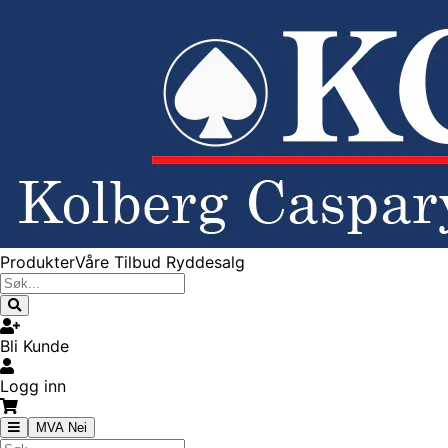
Produkter
Våre Tilbud
Ryddesalg
Bli Kunde
Logg inn
MVA Nei