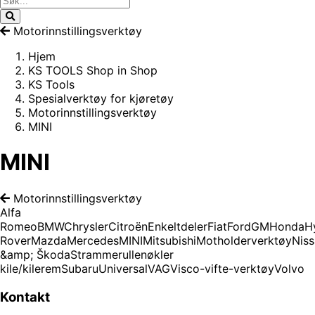
Motorinnstillingsverktøy
Hjem
KS TOOLS Shop in Shop
KS Tools
Spesialverktøy for kjøretøy
Motorinnstillingsverktøy
MINI
MINI
Motorinnstillingsverktøy
Alfa
Romeo
BMW
Chrysler
Citroën
Enkeltdeler
Fiat
Ford
GM
Honda
H
Rover
Mazda
Mercedes
MINI
Mitsubishi
Motholderverktøy
Nis
&amp; Škoda
Strammerullenøkler
kile/kilerem
Subaru
Universal
VAG
Visco-vifte-verktøy
Volvo
Kontakt