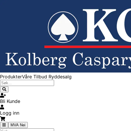
Produkter
Våre Tilbud
Ryddesalg
Bli Kunde
Logg inn
MVA Nei