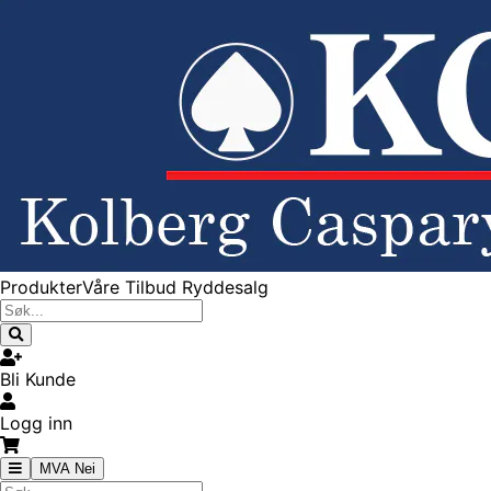
Produkter
Våre Tilbud
Ryddesalg
Bli Kunde
Logg inn
MVA Nei