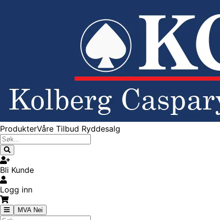
Produkter
Våre Tilbud
Ryddesalg
Bli Kunde
Logg inn
MVA Nei