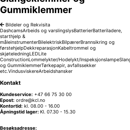
Gummiklemmer
Bildeler og Rekvisita
Dashcams
Arbeids og varslingslys
Batterier
Batteriladere,
starthjelp &
måleinstrumenter
Bilelektrisk
Bilpærer
Brannsikring og
førstehjelp
Dekkreparasjon
Kabeltrommel og
skjøteledning
LEDLite
Construction
Lommelykter/Hodelykt/Inspeksjonslampe
Slan
og Gummiklemmer
Tørkepapir, avfallssekker
etc.
Vindusviskere
Arbeidshansker
Kontakt
Kundeservice:
+47 66 75 30 00
Epost:
ordre@kcl.no
Kontortid:
kl. 08.00 - 16.00
Åpningstid lager:
Kl. 07.30 - 15.30
Besøksadresse: