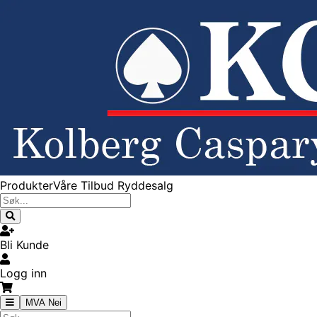
Produkter
Våre Tilbud
Ryddesalg
Bli Kunde
Logg inn
MVA Nei