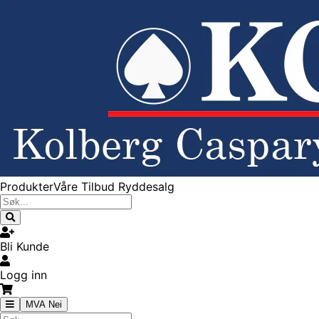
Produkter
Våre Tilbud
Ryddesalg
Bli Kunde
Logg inn
MVA Nei