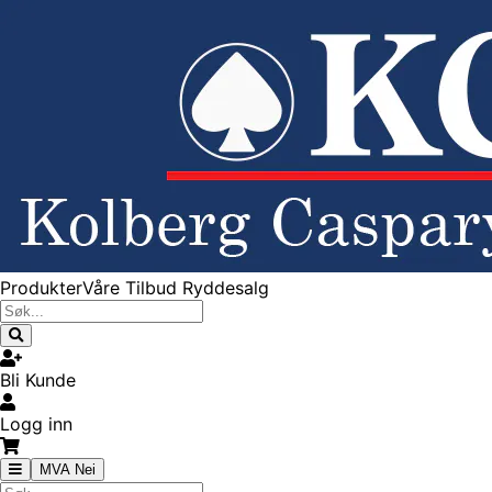
Produkter
Våre Tilbud
Ryddesalg
Bli Kunde
Logg inn
MVA Nei