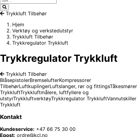
Trykkluft Tilbehør
Hjem
Verktøy og verkstedutstyr
Trykkluft Tilbehør
Trykkregulator Trykkluft
Trykkregulator Trykkluft
Trykkluft Tilbehør
Blåsepistoler
Bremselufter
Kompressorer
Tilbehør
Luftkuplinger
Luftslanger, rør og fittings
Tåkesmører
Trykkluft
Trykkluftmålere, luftfyllere og
utstyr
Trykkluftverktøy
Trykkregulator Trykkluft
Vannutskiller
Trykkluft
Kontakt
Kundeservice:
+47 66 75 30 00
Epost:
ordre@kcl.no