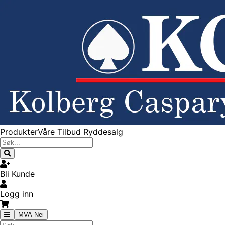
Produkter
Våre Tilbud
Ryddesalg
Bli Kunde
Logg inn
MVA Nei