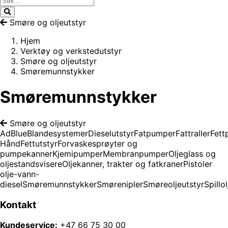
Smøre og oljeutstyr
Hjem
Verktøy og verkstedutstyr
Smøre og oljeutstyr
Smøremunnstykker
Smøremunnstykker
Smøre og oljeutstyr
AdBlue
Blandesystemer
Dieselutstyr
Fatpumper
Fattraller
Fett
Hånd
Fettutstyr
Forvaskesprøyter og
pumpekanner
Kjemipumper
Membranpumper
Oljeglass og
oljestandsvisere
Oljekanner, trakter og fatkraner
Pistoler
olje-vann-
diesel
Smøremunnstykker
Smørenipler
Smøreoljeutstyr
Spillo
Kontakt
Kundeservice:
+47 66 75 30 00