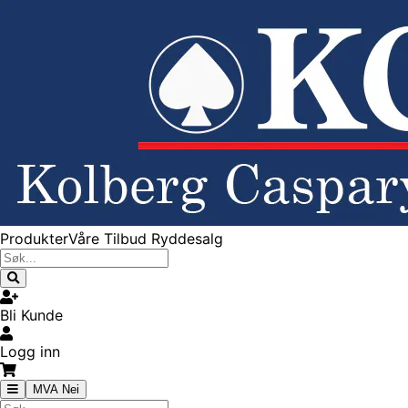
Produkter
Våre Tilbud
Ryddesalg
Bli Kunde
Logg inn
MVA Nei