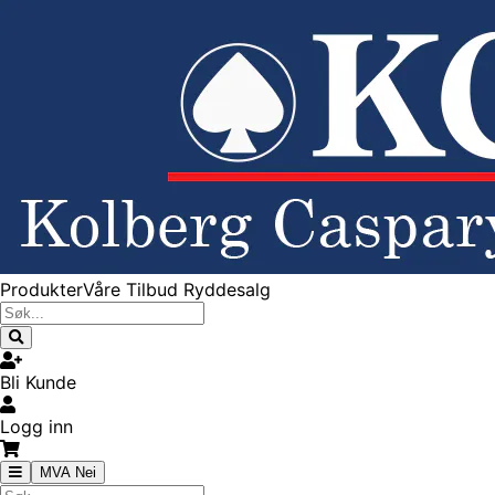
Produkter
Våre Tilbud
Ryddesalg
Bli Kunde
Logg inn
MVA Nei