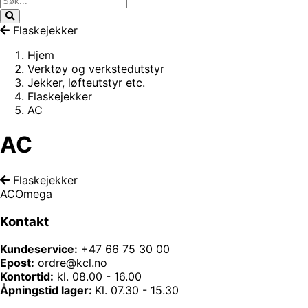
Flaskejekker
Hjem
Verktøy og verkstedutstyr
Jekker, løfteutstyr etc.
Flaskejekker
AC
AC
Flaskejekker
AC
Omega
Kontakt
Kundeservice:
+47 66 75 30 00
Epost:
ordre@kcl.no
Kontortid:
kl. 08.00 - 16.00
Åpningstid lager:
Kl. 07.30 - 15.30