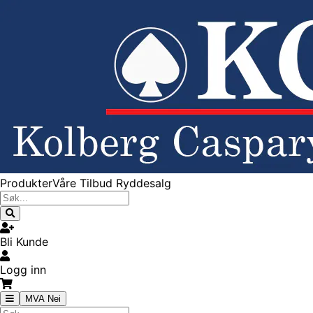
Produkter
Våre Tilbud
Ryddesalg
Bli Kunde
Logg inn
MVA Nei