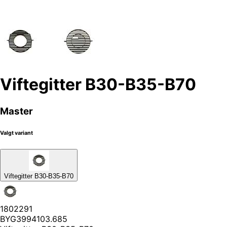
Viftegitter B30-B35-B70
Master
Valgt variant
Viftegitter B30-B35-B70
1802291
BYG3994103.685