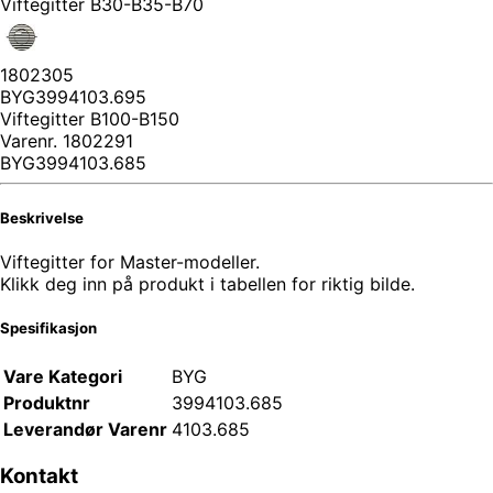
Viftegitter B30-B35-B70
1802305
BYG3994103.695
Viftegitter B100-B150
Varenr.
1802291
BYG3994103.685
Beskrivelse
Viftegitter for Master-modeller.
Klikk deg inn på produkt i tabellen for riktig bilde.
Spesifikasjon
Vare Kategori
BYG
Produktnr
3994103.685
Leverandør Varenr
4103.685
Kontakt