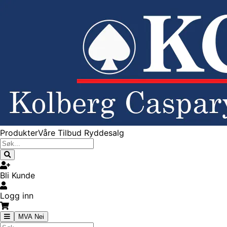
Produkter
Våre Tilbud
Ryddesalg
Bli Kunde
Logg inn
MVA Nei