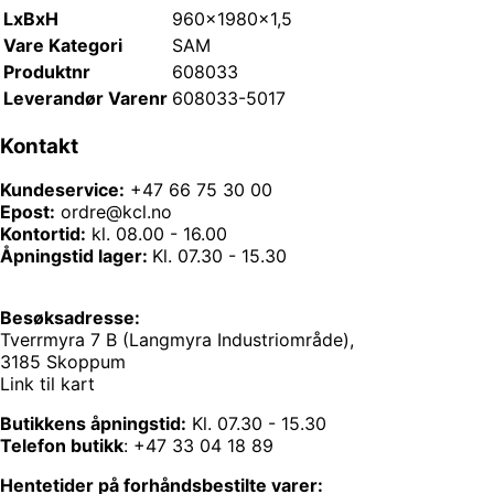
LxBxH
960x1980x1,5
Vare Kategori
SAM
Produktnr
608033
Leverandør Varenr
608033-5017
Kontakt
Kundeservice:
+47 66 75 30 00
Epost:
ordre@kcl.no
Kontortid:
kl. 08.00 - 16.00
Åpningstid lager:
Kl. 07.30 - 15.30
Besøksadresse:
Tverrmyra 7 B (Langmyra Industriområde),
3185 Skoppum
Link til kart
Butikkens åpningstid:
Kl. 07.30 - 15.30
Telefon butikk
:
+47 33 04 18 89
Hentetider på forhåndsbestilte varer: