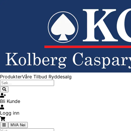
Produkter
Våre Tilbud
Ryddesalg
Bli Kunde
Logg inn
MVA Nei