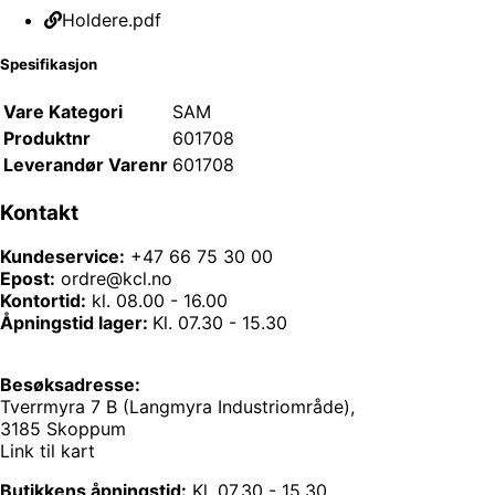
Holdere.pdf
Spesifikasjon
Vare Kategori
SAM
Produktnr
601708
Leverandør Varenr
601708
Kontakt
Kundeservice:
+47 66 75 30 00
Epost:
ordre@kcl.no
Kontortid:
kl. 08.00 - 16.00
Åpningstid lager:
Kl. 07.30 - 15.30
Besøksadresse:
Tverrmyra 7 B (Langmyra Industriområde),
3185 Skoppum
Link til kart
Butikkens åpningstid:
Kl. 07.30 - 15.30