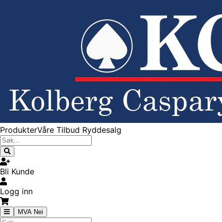
Produkter
Våre Tilbud
Ryddesalg
Bli Kunde
Logg inn
MVA Nei