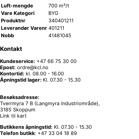
Luft-mengde
700 m³/t
Vare Kategori
BYG
Produktnr
340401211
Leverandør Varenr
401211
Nobb
41481045
Kontakt
Kundeservice:
+47 66 75 30 00
Epost:
ordre@kcl.no
Kontortid:
kl. 08.00 - 16.00
Åpningstid lager:
Kl. 07.30 - 15.30
Besøksadresse:
Tverrmyra 7 B (Langmyra Industriområde),
3185 Skoppum
Link til kart
Butikkens åpningstid:
Kl. 07.30 - 15.30
Telefon butikk
:
+47 33 04 18 89