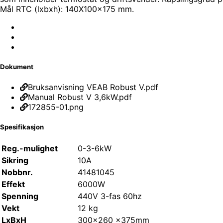
Mål RTC (lxbxh): 140X100x175 mm.
Dokument
Bruksanvisning VEAB Robust V.pdf
Manual Robust V 3,6kW.pdf
172855-01.png
Spesifikasjon
Reg.-mulighet
0-3-6kW
Sikring
10A
Nobbnr.
41481045
Effekt
6000W
Spenning
440V 3-fas 60hz
Vekt
12 kg
LxBxH
300x260 x375mm