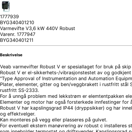
1777939
BYG340401210
Varmevifte V3,6 kW 440V Robust
Varenr.
1777947
BYG340401211
Beskrivelse
Veab varmevifter Robust V er spesiallaget for bruk på skip 
Robust V er el-sikkerhets-/vibrasjonstestet av og godkjent
"Type Approval of Instrumentation and Automation Equipmen
Plater, elementer, gitter og ben/veggbrakett i rustfritt stål
rustfritt SS-2333.
For å unngå problem med lekkstrøm er elemtentpakken elektr
Elementer og motor har også forsterkede innfestinger for 
Robust V har kapslingsgrad IP44 (dryppsikker) og har inn
og effektvelger.
Kan monteres på vegg eller plasseres på gulvet.
For eventuell ekstern manøvrering av robust c installeres 
som inneholder termostat og driftsvender. Kapslingsgrad p