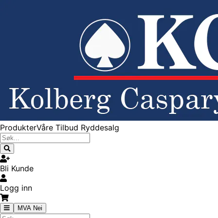
Produkter
Våre Tilbud
Ryddesalg
Bli Kunde
Logg inn
MVA Nei