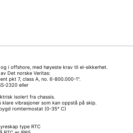
og i offshore, med høyeste krav til el-sikkerhet.
 av Det norske Veritas:
t pkt 7, class A, no. 6-800.000-1".
 SS-2320 eller
isk isolert fra chassis.
å klare vibrasjoner som kan oppstå på skip.
ebygd romtermostat (0-35° C)
styreskap type RTC
å RTC er IP65.