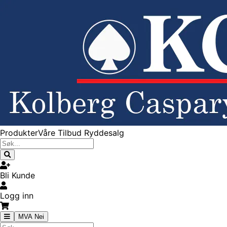
Produkter
Våre Tilbud
Ryddesalg
Bli Kunde
Logg inn
MVA Nei