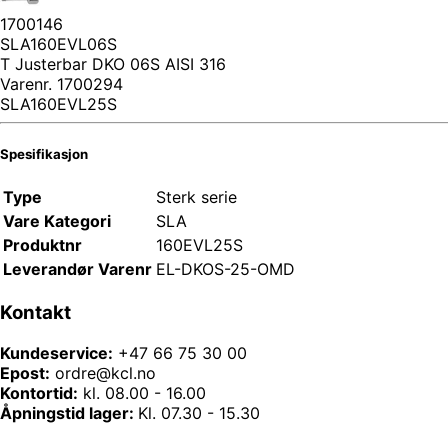
1700146
SLA160EVL06S
T Justerbar DKO 06S AISI 316
Varenr.
1700294
SLA160EVL25S
Spesifikasjon
Type
Sterk serie
Vare Kategori
SLA
Produktnr
160EVL25S
Leverandør Varenr
EL-DKOS-25-OMD
Kontakt
Kundeservice:
+47 66 75 30 00
Epost:
ordre@kcl.no
Kontortid:
kl. 08.00 - 16.00
Åpningstid lager:
Kl. 07.30 - 15.30