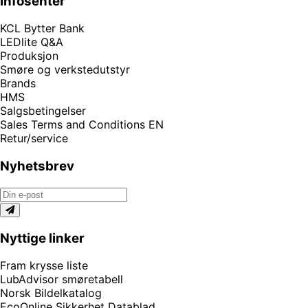
Infosenter
KCL Bytter Bank
LEDlite Q&A
Produksjon
Smøre og verkstedutstyr
Brands
HMS
Salgsbetingelser
Sales Terms and Conditions EN
Retur/service
Nyhetsbrev
Nyttige linker
Fram krysse liste
LubAdvisor smøretabell
Norsk Bildelkatalog
EcoOnline Sikkerhet Datablad