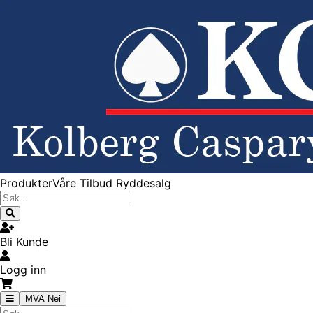
Produkter
Våre Tilbud
Ryddesalg
Bli Kunde
Logg inn
MVA Nei