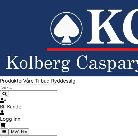
Produkter
Våre Tilbud
Ryddesalg
Bli Kunde
Logg inn
MVA Nei