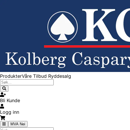
Produkter
Våre Tilbud
Ryddesalg
Bli Kunde
Logg inn
MVA Nei