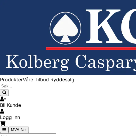
Produkter
Våre Tilbud
Ryddesalg
Bli Kunde
Logg inn
MVA Nei