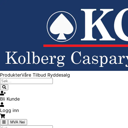
Produkter
Våre Tilbud
Ryddesalg
Bli Kunde
Logg inn
MVA Nei