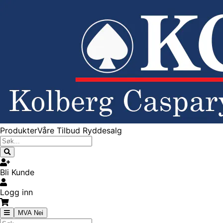
Produkter
Våre Tilbud
Ryddesalg
Bli Kunde
Logg inn
MVA Nei