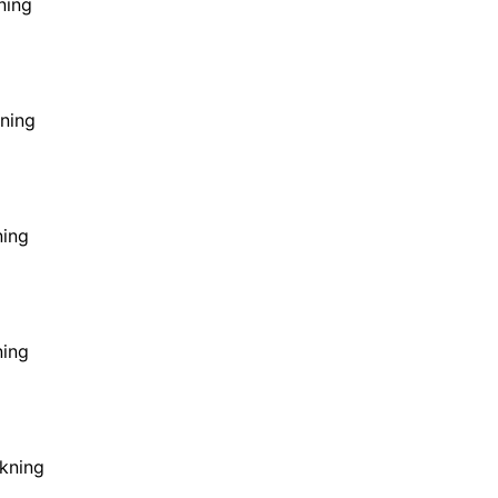
ning
ning
ning
ning
kning