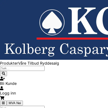
Produkter
Våre Tilbud
Ryddesalg
Bli Kunde
Logg inn
MVA Nei