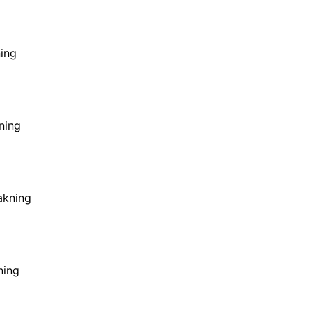
ing
ning
akning
ning