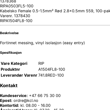
1378368
RIPA0503FL5-100
Kabelsko Female 0.5-1.5mm² Rød 2.8x0.5mm 559, 100-pa
Varenr.
1378430
RIPA1504FL8-100
Beskrivelse
Fortinnet messing, vinyl isolasjon (easy entry)
Spesifikasjon
Vare Kategori
RIP
Produktnr
A1504FL8-100
Leverandør Varenr
741.8RED-100
Kontakt
Kundeservice:
+47 66 75 30 00
Epost:
ordre@kcl.no
Kontortid:
kl. 08.00 - 16.00