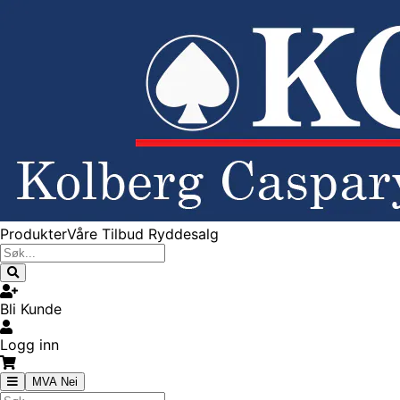
Produkter
Våre Tilbud
Ryddesalg
Bli Kunde
Logg inn
MVA Nei