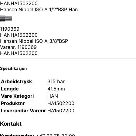
HANHA1503200
Hansen Nippel ISO A 1/2"BSP Han
1190369
HANHA1502200
Hansen Nippel ISO A 3/8"BSP
Varenr.
1190369
HANHA1502200
Spesifikasjon
Arbeidstrykk
315 bar
Lengde
41,5mm
Vare Kategori
HAN
Produktnr
HA1502200
Leverandør Varenr
HA1502200
Kontakt
Kundeservice:
+47 66 75 30 00