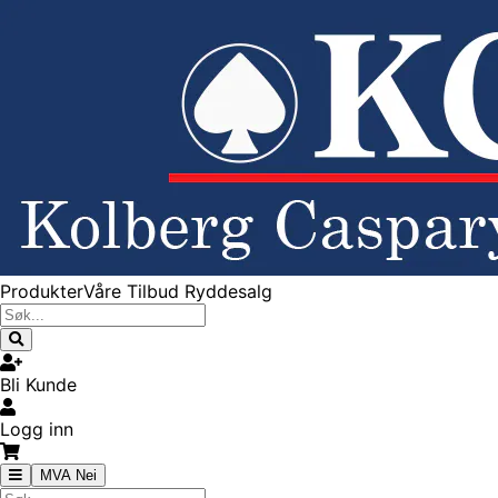
Produkter
Våre Tilbud
Ryddesalg
Bli Kunde
Logg inn
MVA Nei