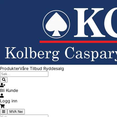
Produkter
Våre Tilbud
Ryddesalg
Bli Kunde
Logg inn
MVA Nei