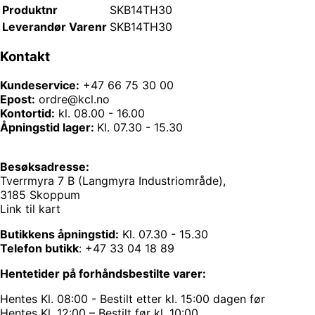
Produktnr
SKB14TH30
Leverandør Varenr
SKB14TH30
Kontakt
Kundeservice:
+47 66 75 30 00
Epost:
ordre@kcl.no
Kontortid:
kl. 08.00 - 16.00
Åpningstid lager:
Kl. 07.30 - 15.30
Besøksadresse:
Tverrmyra 7 B (Langmyra Industriområde),
3185 Skoppum
Link til kart
Butikkens åpningstid:
Kl. 07.30 - 15.30
Telefon butikk
:
+47 33 04 18 89
Hentetider på forhåndsbestilte varer:
Hentes Kl. 08:00 - Bestilt etter kl. 15:00 dagen før
Hentes Kl. 12:00 – Bestilt før kl. 10:00