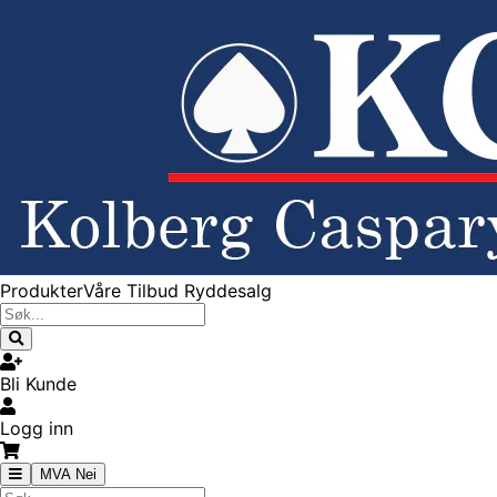
Produkter
Våre Tilbud
Ryddesalg
Bli Kunde
Logg inn
MVA Nei