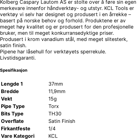
Kolberg Caspary Lautom AS er stolte over å føre sin egen
merkevare innenfor håndverktøy- og utstyr. KCL Tools er
verktøy vi selv har designet og produsert i en årrekke –
basert på norske behov og forhold. Produktene er av
meget høy kvalitet og er produsert for den profesjonelle
bruker, men til meget konkurransedyktige priser.
Produsert i krom vanadium stål, med meget slitesterk,
satin finish.
Pipene har låsehull for verktøyets sperrekule.
Livstidsgaranti.
Spesifikasjon
Lengde 1
37mm
Bredde
11,9mm
Vekt
15g
Pipe Type
Torx
Bits Type
TH30
Overflate
Satin Finish
Firkantfeste
1/4
Vare Kategori
KCL