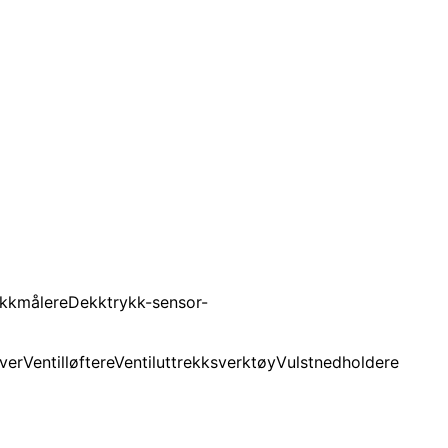
kkmålere
Dekktrykk-sensor-
ver
Ventilløftere
Ventiluttrekksverktøy
Vulstnedholdere