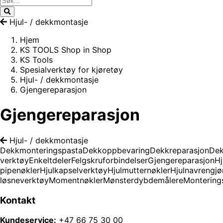
Hjul- / dekkmontasje
Hjem
KS TOOLS Shop in Shop
KS Tools
Spesialverktøy for kjøretøy
Hjul- / dekkmontasje
Gjengereparasjon
Gjengereparasjon
Hjul- / dekkmontasje
Dekkmonteringspasta
Dekkoppbevaring
Dekkreparasjon
Dek
verktøy
Enkeltdeler
Felgskruforbindelser
Gjengereparasjon
Hj
pipenøkler
Hjulkapselverktøy
Hjulmutternøkler
Hjulnavrengjø
løsneverktøy
Momentnøkler
Mønsterdybdemålere
Montering
Kontakt
Kundeservice:
+47 66 75 30 00