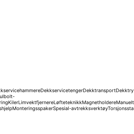
kservicehammere
Dekkservicetenger
Dekktransport
Dekktry
ulbolt-
ring
Kiler
Limvektfjernere
Løfteteknikk
Magnetholdere
Manuelt
shjelp
Monteringsspaker
Spesial-avtrekksverktøy
Torsjonssta