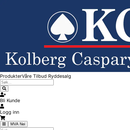
Produkter
Våre Tilbud
Ryddesalg
Bli Kunde
Logg inn
MVA Nei