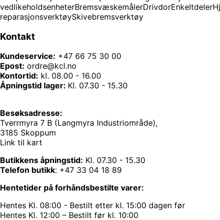
vedlikeholdsenheter
Bremsvæskemåler
Drivdor
Enkeltdeler
H
reparasjonsverktøy
Skivebremsverktøy
Kontakt
Kundeservice:
+47 66 75 30 00
Epost:
ordre@kcl.no
Kontortid:
kl. 08.00 - 16.00
Åpningstid lager:
Kl. 07.30 - 15.30
Besøksadresse:
Tverrmyra 7 B (Langmyra Industriområde),
3185 Skoppum
Link til kart
Butikkens åpningstid:
Kl. 07.30 - 15.30
Telefon butikk
:
+47 33 04 18 89
Hentetider på forhåndsbestilte varer:
Hentes Kl. 08:00 - Bestilt etter kl. 15:00 dagen før
Hentes Kl. 12:00 – Bestilt før kl. 10:00