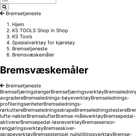
Bremsetjeneste
Hjem
KS TOOLS Shop in Shop
KS Tools
Spesialverktøy for kjøretøy
Bremsetjeneste
Bremsvæskemåler
Bremsvæskemåler
Bremsetjeneste
Bremsefjæringstenger
Bremsefjæringsverktøy
Bremselednin
avgradere
Bremselednings-bøyeverktøy
Bremselednings-
profileringsenheter
Bremselednings-
rørkuttere
Bremseledningsskrape
Bremseledningstestere
Bre
lufte-nøkler
Bremselufter
Bremse-måleverktøy
Bremsepedal-
aktiverer
Bremsepedal-løsneverktøy
Bremsesensor-
rengjøringsverktøy
Bremseskiver-
skrapeverktøy
Bremsestempel nullstillingsverktøy
Bremse-