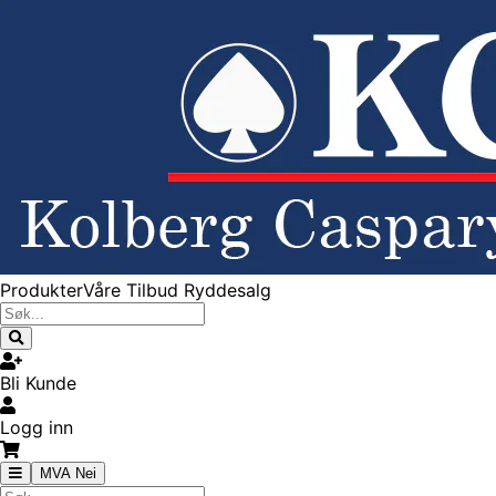
Produkter
Våre Tilbud
Ryddesalg
Bli Kunde
Logg inn
MVA Nei