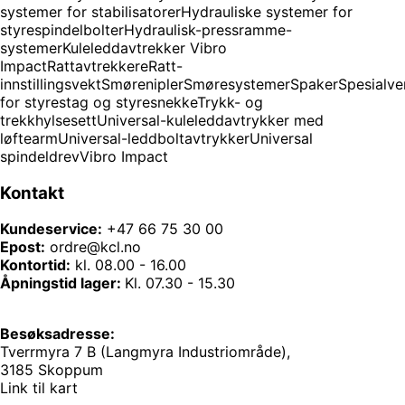
systemer for stabilisatorer
Hydrauliske systemer for
styrespindelbolter
Hydraulisk-pressramme-
systemer
Kuleleddavtrekker Vibro
Impact
Rattavtrekkere
Ratt-
innstillingsvekt
Smørenipler
Smøresystemer
Spaker
Spesialve
for styrestag og styresnekke
Trykk- og
trekkhylsesett
Universal-kuleleddavtrykker med
løftearm
Universal-leddboltavtrykker
Universal
spindeldrev
Vibro Impact
Kontakt
Kundeservice:
+47 66 75 30 00
Epost:
ordre@kcl.no
Kontortid:
kl. 08.00 - 16.00
Åpningstid lager:
Kl. 07.30 - 15.30
Besøksadresse:
Tverrmyra 7 B (Langmyra Industriområde),
3185 Skoppum
Link til kart