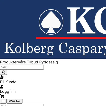
Produkter
Våre Tilbud
Ryddesalg
Bli Kunde
Logg inn
MVA Nei