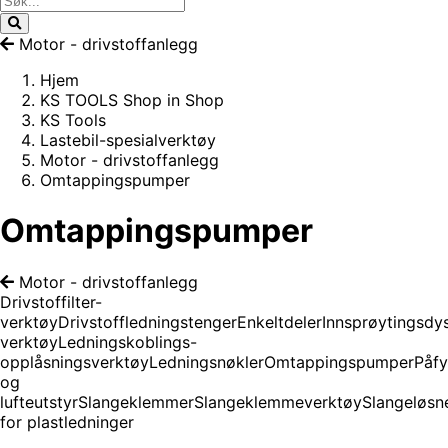
Motor - drivstoffanlegg
Hjem
KS TOOLS Shop in Shop
KS Tools
Lastebil-spesialverktøy
Motor - drivstoffanlegg
Omtappingspumper
Omtappingspumper
Motor - drivstoffanlegg
Drivstoffilter-
verktøy
Drivstoffledningstenger
Enkeltdeler
Innsprøytingsdy
verktøy
Ledningskoblings-
opplåsningsverktøy
Ledningsnøkler
Omtappingspumper
Påfy
og
lufteutstyr
Slangeklemmer
Slangeklemmeverktøy
Slangeløsn
for plastledninger