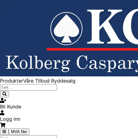
Produkter
Våre Tilbud
Ryddesalg
Bli Kunde
Logg inn
MVA Nei