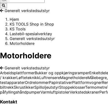
Generelt verkstedsutstyr
Hjem
KS TOOLS Shop in Shop
KS Tools
Lastebil-spesialverktøy
Generelt verkstedsutstyr
Motorholdere
Motorholdere
Generelt verkstedsutstyr
Arbeidsplattformer
Bukker og oppkjøringsramper
Enkeltdele
/ krakker
Løfteteknikk
Luftrensere
Magnetholdere
Målebegre,
testapparater
Ordrelommer
Papirstativer
Plattformvogner
Ren
biltrekk
Skrustikker
Spilloljeutstyr
Stoppeklosser
Termometre
påfyllingshåndpumper
Varmluftpistoler
Verkstedskraner
Perf
Kontakt