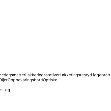
derlagsmatter
Lakkeringsstativer
Lakkeringsutstyr
Liggebrett
Oljer
Oppbevaringsbord
Optiske
s- og