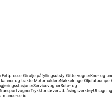
r
Fettpresser
Girolje påfyllingsutstyr
Gittervogner
Kne- og un
 kanner og trakter
Motorholdere
Nøkkelringer
Oljefatpumper
gjøringsstasjoner
Servicevogner
Sete- og
Transportvogner
Trykkforstøver
Utblåsingsverktøy
Utsugning
ormance-serie