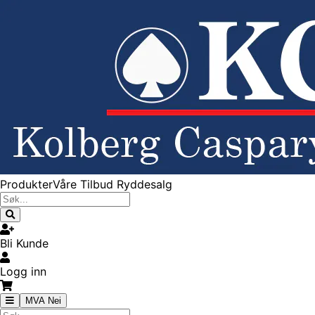
Produkter
Våre Tilbud
Ryddesalg
Bli Kunde
Logg inn
MVA Nei