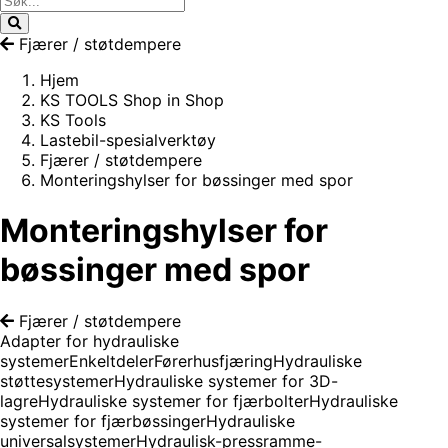
Fjærer / støtdempere
Hjem
KS TOOLS Shop in Shop
KS Tools
Lastebil-spesialverktøy
Fjærer / støtdempere
Monteringshylser for bøssinger med spor
Monteringshylser for
bøssinger med spor
Fjærer / støtdempere
Adapter for hydrauliske
systemer
Enkeltdeler
Førerhusfjæring
Hydrauliske
støttesystemer
Hydrauliske systemer for 3D-
lagre
Hydrauliske systemer for fjærbolter
Hydrauliske
systemer for fjærbøssinger
Hydrauliske
universalsystemer
Hydraulisk-pressramme-