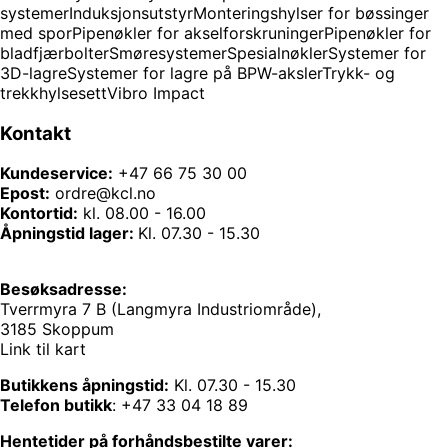
systemer
Induksjonsutstyr
Monteringshylser for bøssinger
med spor
Pipenøkler for akselforskruninger
Pipenøkler for
bladfjærbolter
Smøresystemer
Spesialnøkler
Systemer for
3D-lagre
Systemer for lagre på BPW-aksler
Trykk- og
trekkhylsesett
Vibro Impact
Kontakt
Kundeservice:
+47 66 75 30 00
Epost:
ordre@kcl.no
Kontortid:
kl. 08.00 - 16.00
Åpningstid lager:
Kl. 07.30 - 15.30
Besøksadresse:
Tverrmyra 7 B (Langmyra Industriområde),
3185 Skoppum
Link til kart
Butikkens åpningstid:
Kl. 07.30 - 15.30
Telefon butikk
:
+47 33 04 18 89
Hentetider på forhåndsbestilte varer: