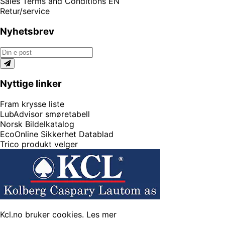
Sales Terms and Conditions EN
Retur/service
Nyhetsbrev
Nyttige linker
Fram krysse liste
LubAdvisor smøretabell
Norsk Bildelkatalog
EcoOnline Sikkerhet Datablad
Trico produkt velger
Kcl.no bruker cookies.
Les mer