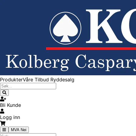
Produkter
Våre Tilbud
Ryddesalg
Bli Kunde
Logg inn
MVA Nei