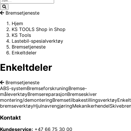
Bremsetjeneste
Hjem
KS TOOLS Shop in Shop
KS Tools
Lastebil-spesialverktøy
Bremsetjeneste
Enkeltdeler
Enkeltdeler
Bremsetjeneste
ABS-system
Bremseforskruning
Bremse-
måleverktøy
Bremsereparasjon
Bremseskiver
montering/demontering
Bremsetilbakestillingsverktøy
Enkelt
bremseverktøy
Hjulnavrengjøring
Mekanikerhendel
Skivebre
Kontakt
Kundeservice:
+47 66 75 30 00