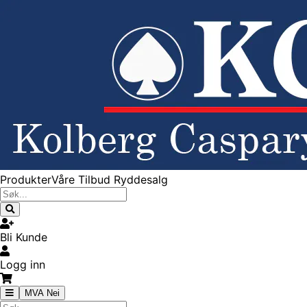
Produkter
Våre Tilbud
Ryddesalg
Bli Kunde
Logg inn
MVA Nei