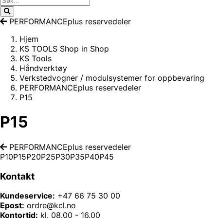
PERFORMANCEplus reservedeler
Hjem
KS TOOLS Shop in Shop
KS Tools
Håndverktøy
Verkstedvogner / modulsystemer for oppbevaring
PERFORMANCEplus reservedeler
P15
P15
PERFORMANCEplus reservedeler
P10
P15
P20
P25
P30
P35
P40
P45
Kontakt
Kundeservice:
+47 66 75 30 00
Epost:
ordre@kcl.no
Kontortid:
kl. 08.00 - 16.00