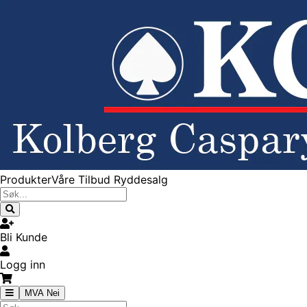
Produkter
Våre Tilbud
Ryddesalg
Bli Kunde
Logg inn
MVA Nei