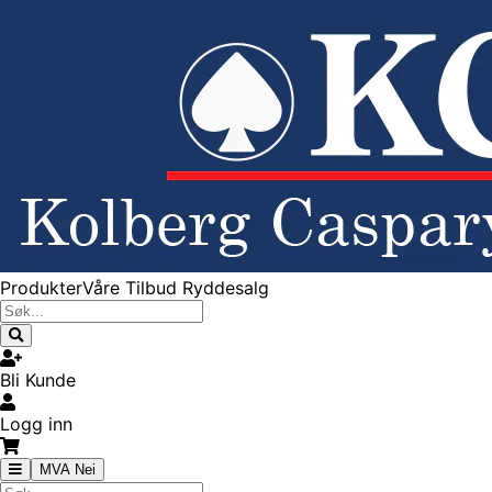
Produkter
Våre Tilbud
Ryddesalg
Bli Kunde
Logg inn
MVA Nei