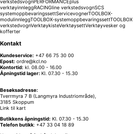
verkstedsvogn
PERFORMANCEplus
verktøyinnlegg
RACINGline verkstedsvogn
SCS
systemoppbevaringssett
Servicevogner
TOOLBOX-
modulinnlegg
TOOLBOX-systemoppbevaringssett
TOOLBOX
verkstedvogn
Verktøykiste
Verktøysett
Verktøyvesker og
kofferter
Kontakt
Kundeservice:
+47 66 75 30 00
Epost:
ordre@kcl.no
Kontortid:
kl. 08.00 - 16.00
Åpningstid lager:
Kl. 07.30 - 15.30
Besøksadresse:
Tverrmyra 7 B (Langmyra Industriområde),
3185 Skoppum
Link til kart
Butikkens åpningstid:
Kl. 07.30 - 15.30
Telefon butikk
:
+47 33 04 18 89