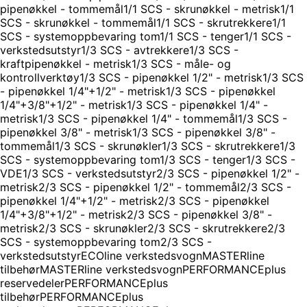
pipenøkkel - tommemål
1/1 SCS - skrunøkkel - metrisk
1/1
SCS - skrunøkkel - tommemål
1/1 SCS - skrutrekkere
1/1
SCS - systemoppbevaring tom
1/1 SCS - tenger
1/1 SCS -
verkstedsutstyr
1/3 SCS - avtrekkere
1/3 SCS -
kraftpipenøkkel - metrisk
1/3 SCS - måle- og
kontrollverktøy
1/3 SCS - pipenøkkel 1/2" - metrisk
1/3 SCS
- pipenøkkel 1/4"+1/2" - metrisk
1/3 SCS - pipenøkkel
1/4"+3/8"+1/2" - metrisk
1/3 SCS - pipenøkkel 1/4" -
metrisk
1/3 SCS - pipenøkkel 1/4" - tommemål
1/3 SCS -
pipenøkkel 3/8" - metrisk
1/3 SCS - pipenøkkel 3/8" -
tommemål
1/3 SCS - skrunøkler
1/3 SCS - skrutrekkere
1/3
SCS - systemoppbevaring tom
1/3 SCS - tenger
1/3 SCS -
VDE
1/3 SCS - verkstedsutstyr
2/3 SCS - pipenøkkel 1/2" -
metrisk
2/3 SCS - pipenøkkel 1/2" - tommemål
2/3 SCS -
pipenøkkel 1/4"+1/2" - metrisk
2/3 SCS - pipenøkkel
1/4"+3/8"+1/2" - metrisk
2/3 SCS - pipenøkkel 3/8" -
metrisk
2/3 SCS - skrunøkler
2/3 SCS - skrutrekkere
2/3
SCS - systemoppbevaring tom
2/3 SCS -
verkstedsutstyr
ECOline verkstedsvogn
MASTERline
tilbehør
MASTERline verkstedsvogn
PERFORMANCEplus
reservedeler
PERFORMANCEplus
tilbehør
PERFORMANCEplus