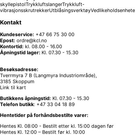
skyllepistol
Trykkluftslanger
Trykkluft-
vibrasjonsskrutrekker
Utblåsingsverktøy
Vedlikeholdsenhete
Kontakt
Kundeservice:
+47 66 75 30 00
Epost:
ordre@kcl.no
Kontortid:
kl. 08.00 - 16.00
Åpningstid lager:
Kl. 07.30 - 15.30
Besøksadresse:
Tverrmyra 7 B (Langmyra Industriområde),
3185 Skoppum
Link til kart
Butikkens åpningstid:
Kl. 07.30 - 15.30
Telefon butikk
:
+47 33 04 18 89
Hentetider på forhåndsbestilte varer:
Hentes Kl. 08:00 - Bestilt etter kl. 15:00 dagen før
Hentes Kl. 12:00 – Bestilt før kl. 10:00