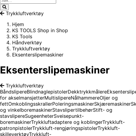
Trykkluftverktøy
Hjem
KS TOOLS Shop in Shop
KS Tools
Håndverktøy
Trykkluftverktøy
Eksenterslipemaskiner
Eksenterslipemaskiner
Trykkluftverktøy
Båndslipere
Blindnaglepistoler
Dekktrykkmålere
Eksentersli
for akselmansjetter
Multislipere
Nålhammere
Oljer og
fett
Omkoblingsskraller
Poleringsmaskiner
Skjæremaskiner
Sk
og vinkelboremaskiner
Stavslipertilbehør
Stift- og
stavslipere
Sugeenheter
Sveisepunkt-
boremaskiner
Trykkluftadaptere og koblinger
Trykkluft-
patronpistoler
Trykkluft-rengjøringspistoler
Trykkluft-
skilleverktøy
Trykkluft-