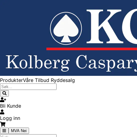
Produkter
Våre Tilbud
Ryddesalg
Bli Kunde
Logg inn
MVA Nei