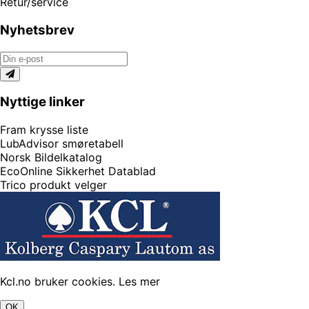
Retur/service
Nyhetsbrev
Nyttige linker
Fram krysse liste
LubAdvisor smøretabell
Norsk Bildelkatalog
EcoOnline Sikkerhet Datablad
Trico produkt velger
Kcl.no bruker cookies.
Les mer
OK