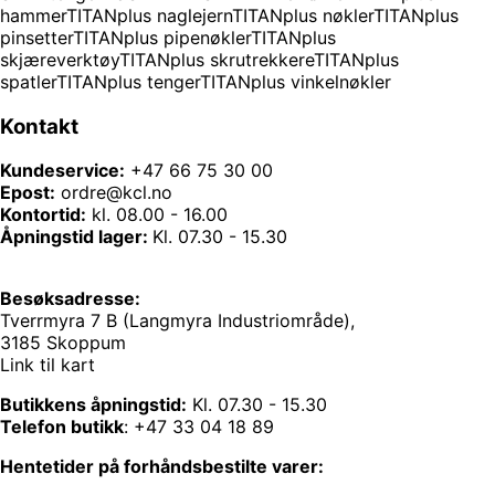
hammer
TITANplus naglejern
TITANplus nøkler
TITANplus
pinsetter
TITANplus pipenøkler
TITANplus
skjæreverktøy
TITANplus skrutrekkere
TITANplus
spatler
TITANplus tenger
TITANplus vinkelnøkler
Kontakt
Kundeservice:
+47 66 75 30 00
Epost:
ordre@kcl.no
Kontortid:
kl. 08.00 - 16.00
Åpningstid lager:
Kl. 07.30 - 15.30
Besøksadresse:
Tverrmyra 7 B (Langmyra Industriområde),
3185 Skoppum
Link til kart
Butikkens åpningstid:
Kl. 07.30 - 15.30
Telefon butikk
:
+47 33 04 18 89
Hentetider på forhåndsbestilte varer: