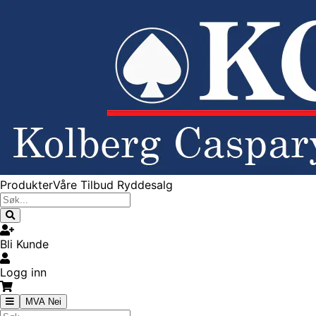
Produkter
Våre Tilbud
Ryddesalg
Bli Kunde
Logg inn
MVA Nei