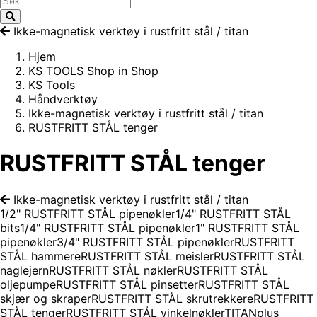
Ikke-magnetisk verktøy i rustfritt stål / titan
Hjem
KS TOOLS Shop in Shop
KS Tools
Håndverktøy
Ikke-magnetisk verktøy i rustfritt stål / titan
RUSTFRITT STÅL tenger
RUSTFRITT STÅL tenger
Ikke-magnetisk verktøy i rustfritt stål / titan
1/2" RUSTFRITT STÅL pipenøkler
1/4" RUSTFRITT STÅL
bits
1/4" RUSTFRITT STÅL pipenøkler
1" RUSTFRITT STÅL
pipenøkler
3/4" RUSTFRITT STÅL pipenøkler
RUSTFRITT
STÅL hammere
RUSTFRITT STÅL meisler
RUSTFRITT STÅL
naglejern
RUSTFRITT STÅL nøkler
RUSTFRITT STÅL
oljepumpe
RUSTFRITT STÅL pinsetter
RUSTFRITT STÅL
skjær og skraper
RUSTFRITT STÅL skrutrekkere
RUSTFRITT
STÅL tenger
RUSTFRITT STÅL vinkelnøkler
TITANplus