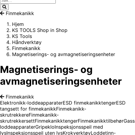
Finmekanikk
Hjem
KS TOOLS Shop in Shop
KS Tools
Håndverktøy
Finmekanikk
Magnetiserings- og avmagnetiseringsenheter
Magnetiserings- og
avmagnetiseringsenheter
Finmekanikk
Elektronikk-loddeapparater
ESD finmekanikktenger
ESD
tangsett for finmekanikk
Finmekanikk-
skrutrekkere
Finmekanikk-
skrutrekkersett
Finmekanikktenger
Finmekanikktilbehør
Gass
loddeapparater
Gripeklo
Inspeksjonsspeil med
lys
Inspeksjonsspeil uten lys
Krokverktøy
Loddetinn-