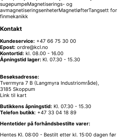
sugepumpe
Magnetiserings- og
avmagnetiseringsenheter
Magnetløfter
Tangsett for
finmekanikk
Kontakt
Kundeservice:
+47 66 75 30 00
Epost:
ordre@kcl.no
Kontortid:
kl. 08.00 - 16.00
Åpningstid lager:
Kl. 07.30 - 15.30
Besøksadresse:
Tverrmyra 7 B (Langmyra Industriområde),
3185 Skoppum
Link til kart
Butikkens åpningstid:
Kl. 07.30 - 15.30
Telefon butikk
:
+47 33 04 18 89
Hentetider på forhåndsbestilte varer:
Hentes Kl. 08:00 - Bestilt etter kl. 15:00 dagen før