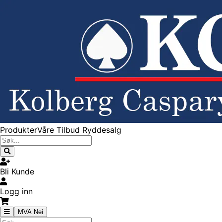
Produkter
Våre Tilbud
Ryddesalg
Bli Kunde
Logg inn
MVA Nei