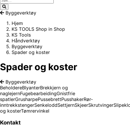
Byggeverktøy
Hjem
KS TOOLS Shop in Shop
KS Tools
Håndverktøy
Byggeverktøy
Spader og koster
Spader og koster
Byggeverktøy
Beholdere
Blyanter
Brekkjern og
naglejern
Fugebearbeiding
Gnistfrie
spatler
Grusharpe
Pussebrett
Pusshaker
Rør-
inntrekkstenger
Senkelodd
Settjern
Skjeer
Skrutvinger
Slipekl
og koster
Tømrervinkel
Kontakt