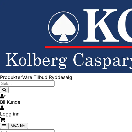
Produkter
Våre Tilbud
Ryddesalg
Bli Kunde
Logg inn
MVA Nei