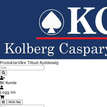
Produkter
Våre Tilbud
Ryddesalg
Bli Kunde
Logg inn
MVA Nei