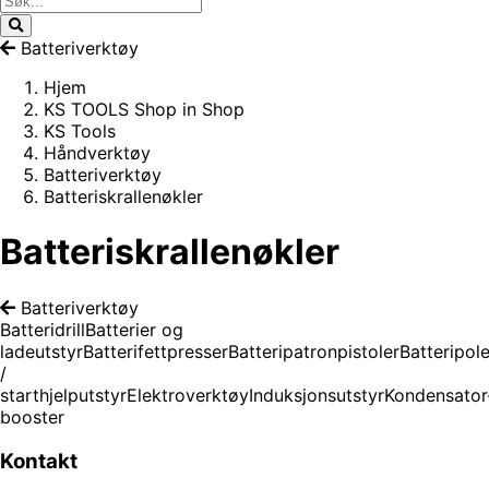
Batteriverktøy
Hjem
KS TOOLS Shop in Shop
KS Tools
Håndverktøy
Batteriverktøy
Batteriskrallenøkler
Batteriskrallenøkler
Batteriverktøy
Batteridrill
Batterier og
ladeutstyr
Batterifettpresser
Batteripatronpistoler
Batteripol
/
starthjelputstyr
Elektroverktøy
Induksjonsutstyr
Kondensator
booster
Kontakt