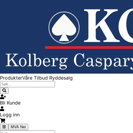
Produkter
Våre Tilbud
Ryddesalg
Bli Kunde
Logg inn
MVA Nei