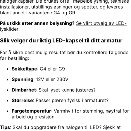
halogenkapsler. De brukes ofte i møbelbelysning, tekniske
installasjoner, utstillingsløsninger og spotter, og leveres
blant annet i variantene G4 og G9.
På utkikk etter annen belysning?
Se vårt utvalg av LED-
lyskilder!
Slik velger du riktig LED-kapsel til ditt armatur
For å sikre best mulig resultat bør du kontrollere følgende
før bestilling:
Sokkeltype
: G4 eller G9
Spenning
: 12V eller 230V
Dimbarhet
: Skal lyset kunne justeres?
Størrelse
: Passer pæren fysisk i armaturet?
Fargetemperatur
: Varmhvit for stemning, nøytral for
arbeid og presisjon
Tips
: Skal du oppgradere fra halogen til LED? Sjekk at