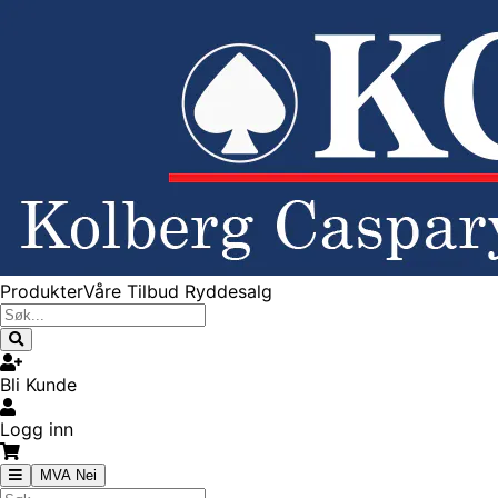
Produkter
Våre Tilbud
Ryddesalg
Bli Kunde
Logg inn
MVA Nei