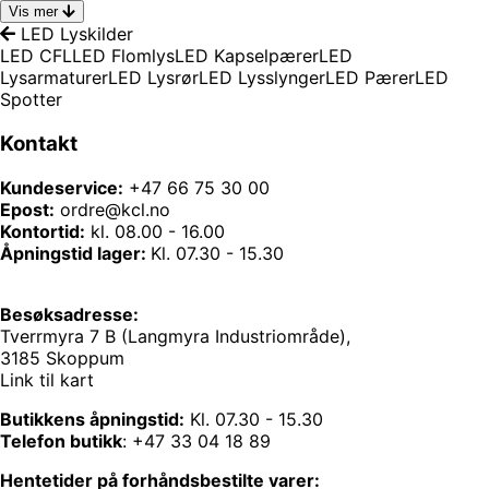
Vis mer
LED Lyskilder
LED CFL
LED Flomlys
LED Kapselpærer
LED
Lysarmaturer
LED Lysrør
LED Lysslynger
LED Pærer
LED
Spotter
Kontakt
Kundeservice:
+47 66 75 30 00
Epost:
ordre@kcl.no
Kontortid:
kl. 08.00 - 16.00
Åpningstid lager:
Kl. 07.30 - 15.30
Besøksadresse:
Tverrmyra 7 B (Langmyra Industriområde),
3185 Skoppum
Link til kart
Butikkens åpningstid:
Kl. 07.30 - 15.30
Telefon butikk
:
+47 33 04 18 89
Hentetider på forhåndsbestilte varer: