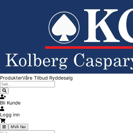
Produkter
Våre Tilbud
Ryddesalg
Bli Kunde
Logg inn
MVA Nei