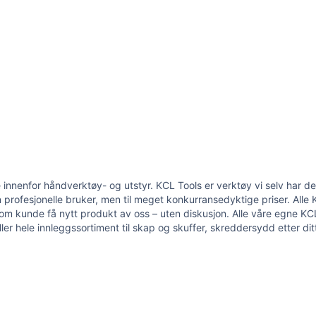
innenfor håndverktøy- og utstyr. KCL Tools er verktøy vi selv har d
profesjonelle bruker, men til meget konkurransedyktige priser. Alle K
 du som kunde få nytt produkt av oss – uten diskusjon. Alle våre egne 
er hele innleggssortiment til skap og skuffer, skreddersydd etter di