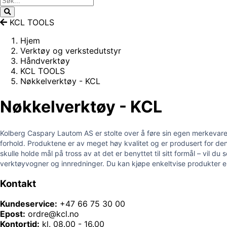
KCL TOOLS
Hjem
Verktøy og verkstedutstyr
Håndverktøy
KCL TOOLS
Nøkkelverktøy - KCL
Nøkkelverktøy - KCL
Kolberg Caspary Lautom AS er stolte over å føre sin egen merkevare 
forhold. Produktene er av meget høy kvalitet og er produsert for den 
skulle holde mål på tross av at det er benyttet til sitt formål – vil
verktøyvogner og innredninger. Du kan kjøpe enkeltvise produkter ell
Kontakt
Kundeservice:
+47 66 75 30 00
Epost:
ordre@kcl.no
Kontortid:
kl. 08.00 - 16.00