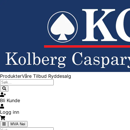
Produkter
Våre Tilbud
Ryddesalg
Bli Kunde
Logg inn
MVA Nei